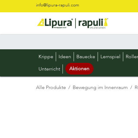
Zum Inhalt springen
info@lipura-rapuli.com
Krippe
Ideen
Bauecke
Lernspiel
Rolle
Aktionen
Unterricht
Alle Produkte
Bewegung im Innenraum
R