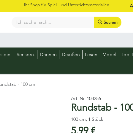
Ihr Shop für Spiel- und Unterrichtsmaterialien
A
Suchen
Bestellschein
Shop
Kataloge
Über uns
Kontakt
LOS
nspiel
Sensorik
Drinnen
Draußen
Lesen
Möbel
Top-T
undstab - 100 cm
Art. Nr.
108256
Rundstab - 10
100 cm, 1 Stück
5,99
€