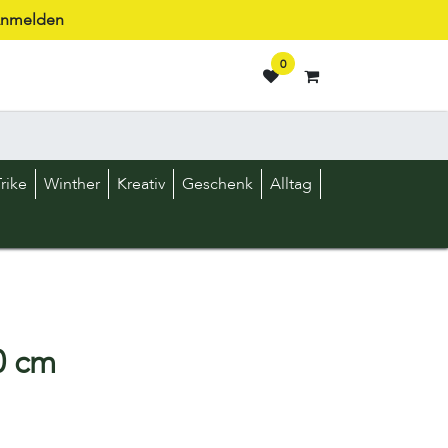
nmelden
0
rike
Winther
Kreativ
Geschenk
Alltag
0 cm