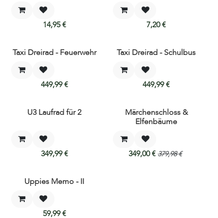
14,95
€
7,20
€
Taxi Dreirad - Feuerwehr
Taxi Dreirad - Schulbus
449,99
€
449,99
€
U3 Laufrad für 2
Märchenschloss &
AKTION
Elfenbäume
349,99
€
349,00
€
379,98
€
Uppies Memo - II
59,99
€