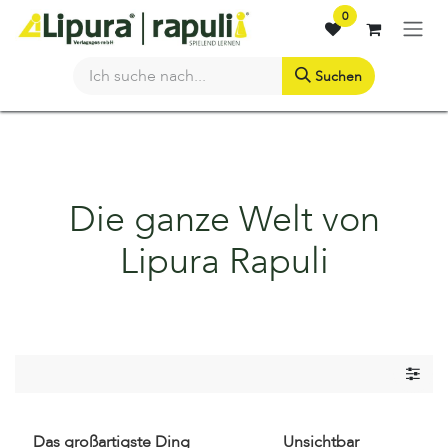
Zum Inhalt springen
0
Suchen
Die ganze Welt von
Lipura Rapuli
Das großartigste Ding
Unsichtbar