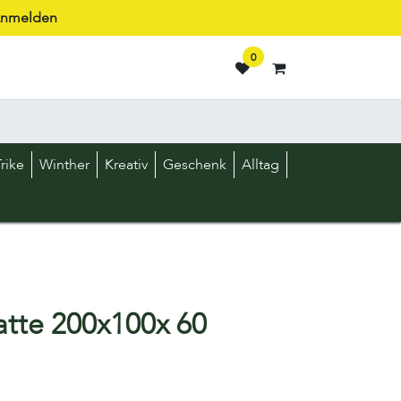
nmelden
0
rike
Winther
Kreativ
Geschenk
Alltag
atte 200x100x 60