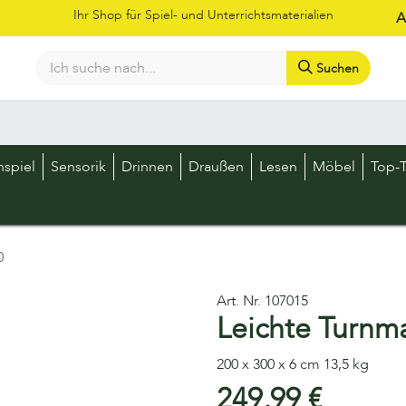
Ihr Shop für Spiel- und Unterrichtsmaterialien
A
Suchen
Bestellschein
Shop
Kataloge
Über uns
Kontakt
LOS
nspiel
Sensorik
Drinnen
Draußen
Lesen
Möbel
Top-T
0
Art. Nr.
107015
Leichte Turnm
200 x 300 x 6 cm 13,5 kg
249,99
€