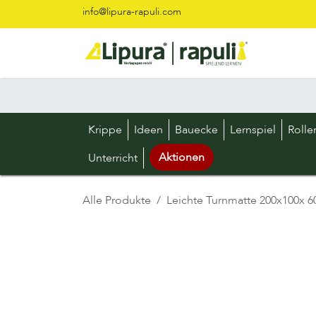
Zum Inhalt springen
info@lipura-rapuli.com
Krippe
Ideen
Bauecke
Lernspiel
Rolle
Aktionen
Unterricht
Alle Produkte
Leichte Turnmatte 200x100x 6