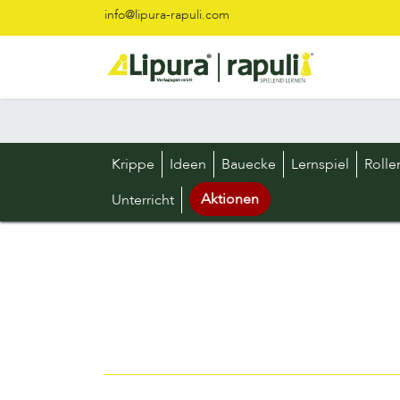
Zum Inhalt springen
info@lipura-rapuli.com
Krippe
Ideen
Bauecke
Lernspiel
Rolle
Aktionen
Unterricht