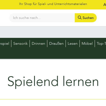
Ihr Shop für Spiel- und Unterrichtsmaterialien
A
Suchen
Bestellschein
Shop
Kataloge
Über uns
Kontakt
LOS
nspiel
Sensorik
Drinnen
Draußen
Lesen
Möbel
Top-T
Spielend lernen