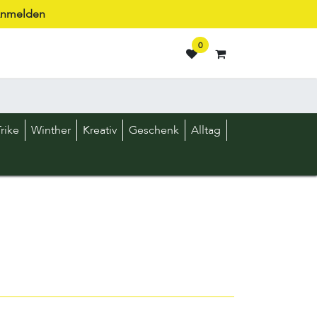
nmelden
0
rike
Winther
Kreativ
Geschenk
Alltag