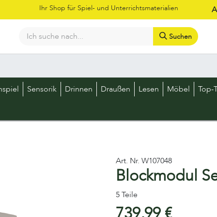
Ihr Shop für Spiel- und Unterrichtsmaterialien
A
Suchen
Bestellschein
Shop
Kataloge
Über uns
Kontakt
LOS
nspiel
Sensorik
Drinnen
Draußen
Lesen
Möbel
Top-T
Art. Nr.
W107048
Blockmodul Se
5 Teile
739,99
€