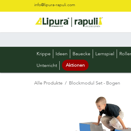
Zum Inhalt springen
info@lipura-rapuli.com
Krippe
Ideen
Bauecke
Lernspiel
Rolle
Aktionen
Unterricht
Alle Produkte
Blockmodul Set - Bogen