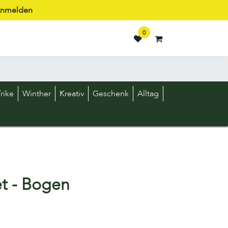
nmelden
0
rike
Winther
Kreativ
Geschenk
Alltag
t - Bogen