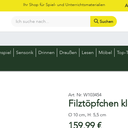
Ihr Shop für Spiel- und Unterrichtsmaterialien
A
Suchen
Bestellschein
Shop
Kataloge
Über uns
Kontakt
LOS
nspiel
Sensorik
Drinnen
Draußen
Lesen
Möbel
Top-T
Art. Nr.
W103454
Filztöpfchen kl
Ø 10 cm, H: 5,5 cm
159,99
€