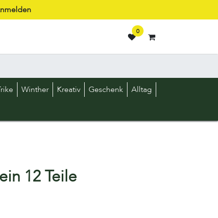
nmelden
0
rike
Winther
Kreativ
Geschenk
Alltag
ein 12 Teile