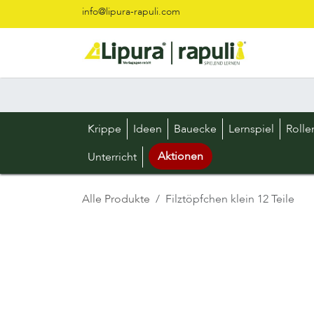
Zum Inhalt springen
info@lipura-rapuli.com
Krippe
Ideen
Bauecke
Lernspiel
Rolle
Aktionen
Unterricht
Alle Produkte
Filztöpfchen klein 12 Teile