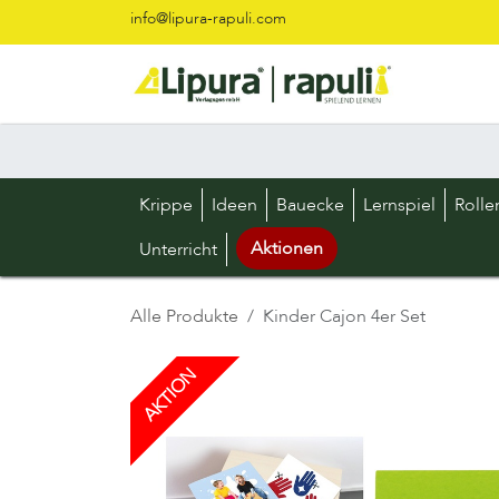
Zum Inhalt springen
info@lipura-rapuli.com
Krippe
Ideen
Bauecke
Lernspiel
Rolle
Aktionen
Unterricht
Alle Produkte
Kinder Cajon 4er Set
AKTION