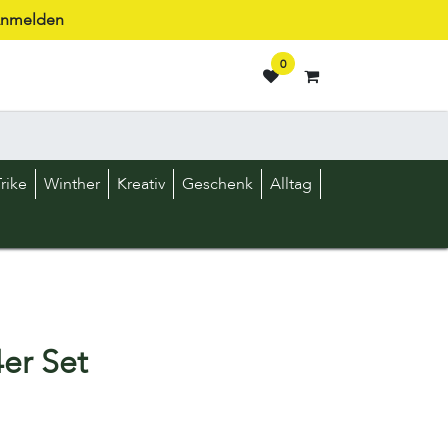
nmelden
0
rike
Winther
Kreativ
Geschenk
Alltag
er Set