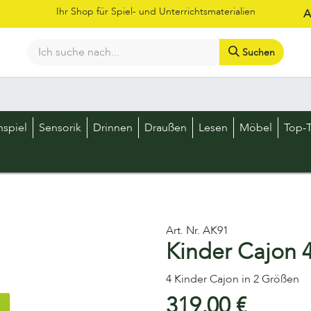
Ihr Shop für Spiel- und Unterrichtsmaterialien
A
Suchen
Bestellschein
Shop
Kataloge
Über uns
Kontakt
LOS
nspiel
Sensorik
Drinnen
Draußen
Lesen
Möbel
Top-T
Art. Nr.
AK91
Kinder Cajon 4
4 Kinder Cajon in 2 Größen
319,00
€