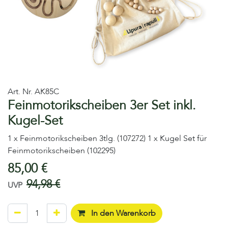
Art. Nr.
AK85C
Feinmotorikscheiben 3er Set inkl.
Kugel-Set
1 x Feinmotorikscheiben 3tlg. (107272) 1 x Kugel Set für
Feinmotorikscheiben (102295)
85,00
€
94,98
€
UVP
In den Warenkorb