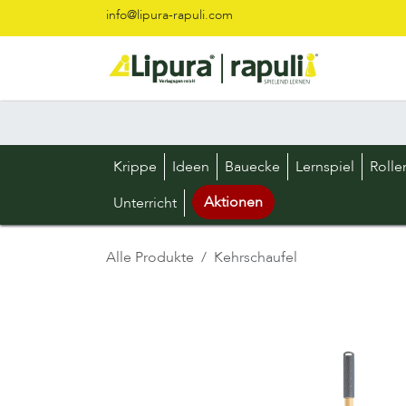
Zum Inhalt springen
info@lipura-rapuli.com
Krippe
Ideen
Bauecke
Lernspiel
Rolle
Aktionen
Unterricht
Alle Produkte
Kehrschaufel