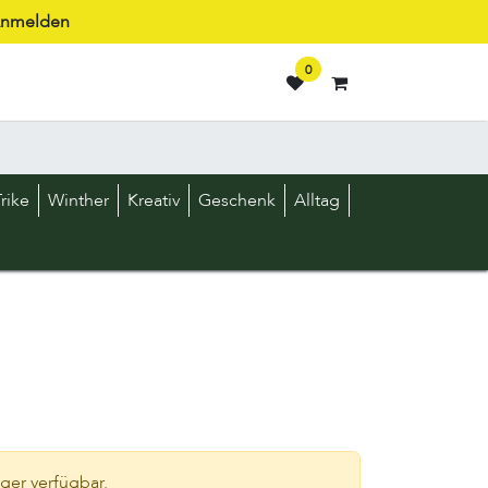
nmelden
0
rike
Winther
Kreativ
Geschenk
Alltag
nger verfügbar.