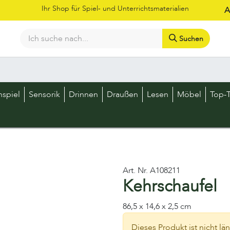
Ihr Shop für Spiel- und Unterrichtsmaterialien
A
Suchen
Bestellschein
Shop
Kataloge
Über uns
Kontakt
LOS
nspiel
Sensorik
Drinnen
Draußen
Lesen
Möbel
Top-T
Art. Nr.
A108211
Kehrschaufel
86,5 x 14,6 x 2,5 cm
Dieses Produkt ist nicht lä