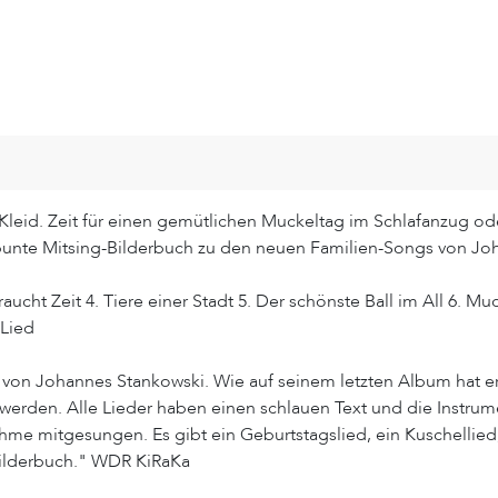
es Kleid. Zeit für einen gemütlichen Muckeltag im Schlafanzug o
bunte Mitsing-Bilderbuch zu den neuen Familien-Songs von Joh
braucht Zeit 4. Tiere einer Stadt 5. Der schönste Ball im All 6. Mu
 Lied
on Johannes Stankowski. Wie auf seinem letzten Album hat er si
n werden. Alle Lieder haben einen schlauen Text und die Instr
me mitgesungen. Es gibt ein Geburtstagslied, ein Kuschellied,
Bilderbuch." WDR KiRaKa