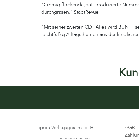
"Cremig flockende, satt produzierte Nummer
durchgrasen." StadtRevue
"Mit seiner zweiten CD „Alles wird BUNT“ set
leichtfüßig Alltagsthemen aus der kindlic
Kund
Lipura Verlagsges. m. b. H.
AGB
Zahlu