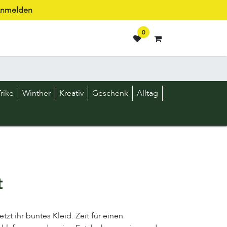
nmelden
0
rike
Winther
Kreativ
Geschenk
Alltag
t
etzt ihr buntes Kleid. Zeit für einen