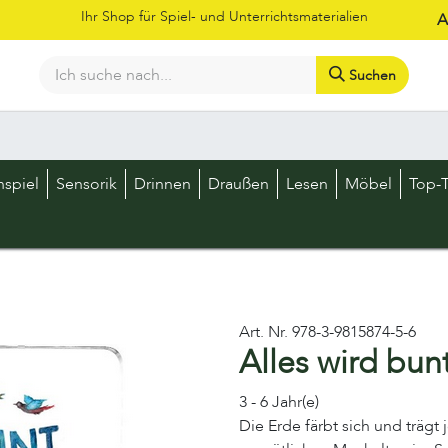
Ihr Shop für Spiel- und Unterrichtsmaterialien
A
Suchen
Bestellschein
Shop
Kataloge
Über uns
Kontakt
LOS
nspiel
Sensorik
Drinnen
Draußen
Lesen
Möbel
Top-T
Art. Nr.
978-3-9815874-5-6
Alles wird bun
3 - 6 Jahr(e)
Die Erde färbt sich und trägt j