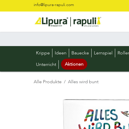
Zum Inhalt springen
info@lipura-rapuli.com
Krippe
Ideen
Bauecke
Lernspiel
Rolle
Aktionen
Unterricht
Alle Produkte
Alles wird bunt