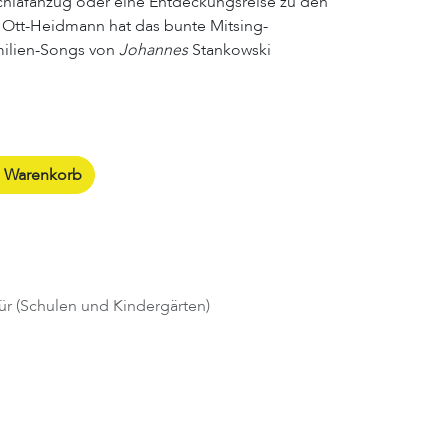
hlafanzug oder eine Entdeckungsreise zu den
ia Ott-Heidmann hat das bunte Mitsing-
milien-Songs von
Johannes
Stankowski
n Warenkorb
ür (Schulen und Kindergärten)