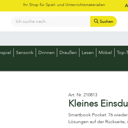
Ihr Shop für Spiel- und Unterrichtsmaterialien
A
Suchen
Bestellschein
Shop
Kataloge
Über uns
Kontakt
LOS
nspiel
Sensorik
Drinnen
Draußen
Lesen
Möbel
Top-T
Art. Nr.
210813
Kleines Einsdu
Smartbook Pocket: 76 wiede
Lösungen auf der Rückseite, in