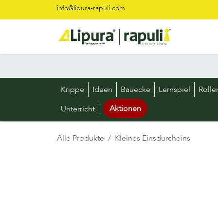
Zum Inhalt springen
info@lipura-rapuli.com
Krippe
Ideen
Bauecke
Lernspiel
Rolle
Aktionen
Unterricht
Alle Produkte
Kleines Einsdurcheins