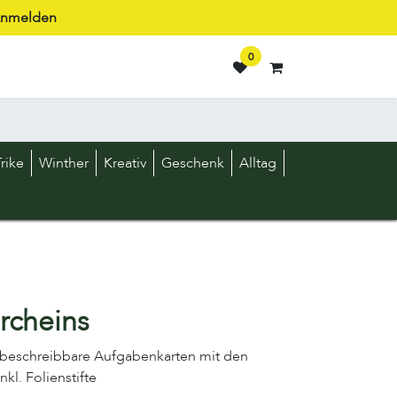
nmelden
0
rike
Winther
Kreativ
Geschenk
Alltag
rcheins
rbeschreibbare Aufgabenkarten mit den
kl. Folienstifte