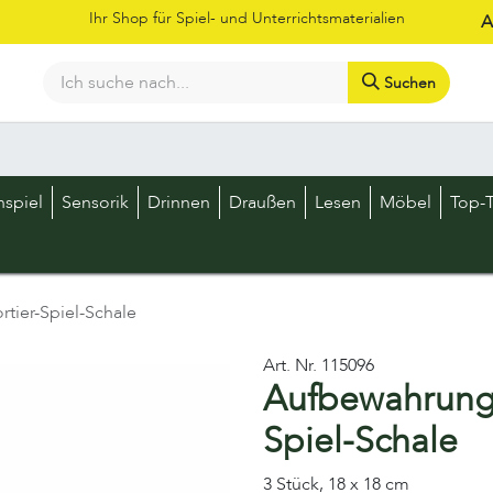
Ihr Shop für Spiel- und Unterrichtsmaterialien
A
Suchen
Bestellschein
Shop
Kataloge
Über uns
Kontakt
LOS
nspiel
Sensorik
Drinnen
Draußen
Lesen
Möbel
Top-T
tier-Spiel-Schale
Art. Nr.
115096
Aufbewahrungse
Spiel-Schale
3 Stück, 18 x 18 cm