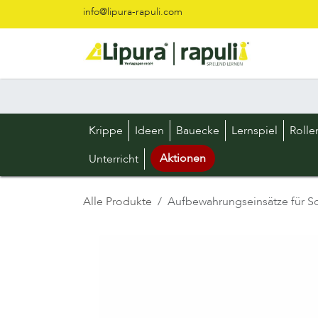
Zum Inhalt springen
info@lipura-rapuli.com
Krippe
Ideen
Bauecke
Lernspiel
Rolle
Aktionen
Unterricht
Alle Produkte
Aufbewahrungseinsätze für Sor