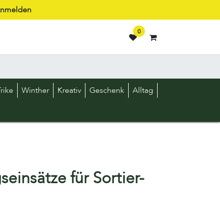
nmelden
0
rike
Winther
Kreativ
Geschenk
Alltag
insätze für Sortier-