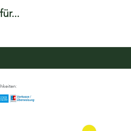
ür...
hkeiten: