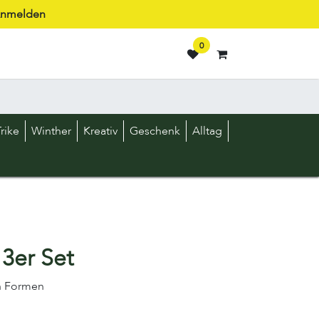
nmelden
0
rike
Winther
Kreativ
Geschenk
Alltag
 3er Set
en Formen