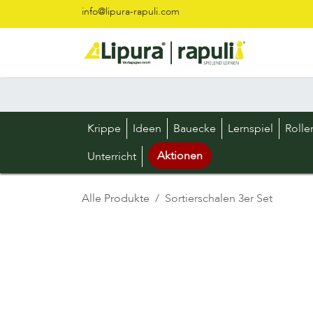
Zum Inhalt springen
info@lipura-rapuli.com
Krippe
Ideen
Bauecke
Lernspiel
Rolle
Aktionen
Unterricht
Alle Produkte
Sortierschalen 3er Set