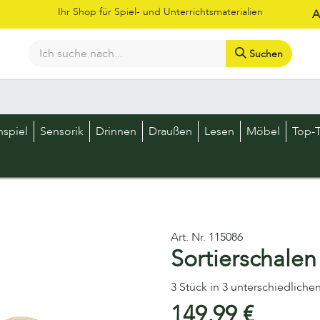
Ihr Shop für Spiel- und Unterrichtsmaterialien
A
Suchen
Bestellschein
Shop
Kataloge
Über uns
Kontakt
LOS
nspiel
Sensorik
Drinnen
Draußen
Lesen
Möbel
Top-T
Art. Nr.
115086
Sortierschalen
3 Stück in 3 unterschiedlich
149,99
€