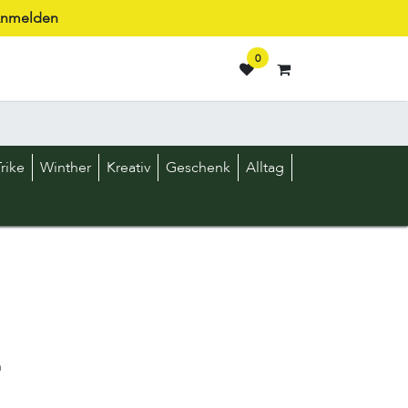
nmelden
0
rike
Winther
Kreativ
Geschenk
Alltag
n