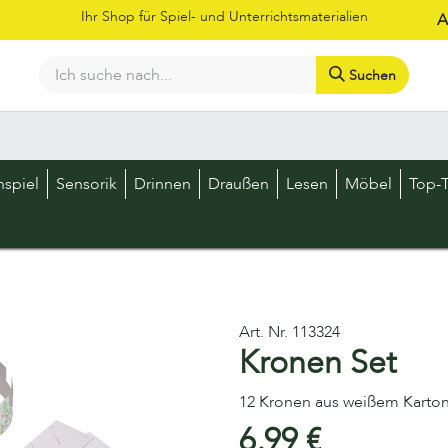
Ihr Shop für Spiel- und Unterrichtsmaterialien
A
Suchen
Bestellschein
Shop
Kataloge
Über uns
Kontakt
LOS
nspiel
Sensorik
Drinnen
Draußen
Lesen
Möbel
Top-T
Art. Nr.
113324
Kronen Set
12 Kronen aus weißem Karto
6,99
€