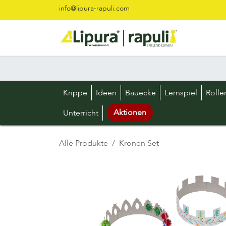
Zum Inhalt springen
info@lipura-rapuli.com
Krippe
Ideen
Bauecke
Lernspiel
Rolle
Aktionen
Unterricht
Alle Produkte
Kronen Set