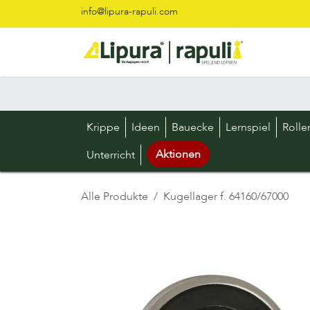
Zum Inhalt springen
info@lipura-rapuli.com
Krippe
Ideen
Bauecke
Lernspiel
Rolle
Aktionen
Unterricht
Alle Produkte
Kugellager f. 64160/67000