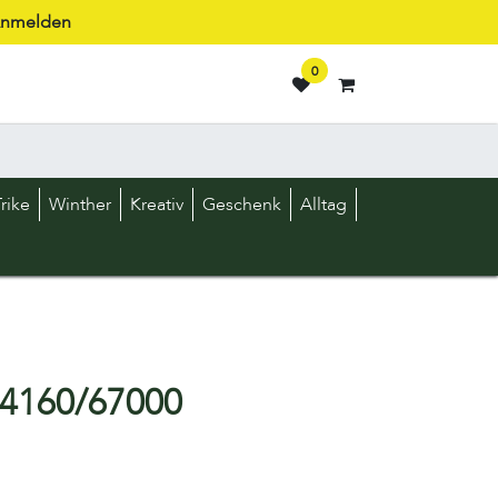
nmelden
0
rike
Winther
Kreativ
Geschenk
Alltag
64160/67000