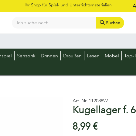
Ihr Shop für Spiel- und Unterrichtsmaterialien
A
Suchen
Bestellschein
Shop
Kataloge
Über uns
Kontakt
LOS
nspiel
Sensorik
Drinnen
Draußen
Lesen
Möbel
Top-T
Art. Nr.
112088W
Kugellager f. 
8,99
€