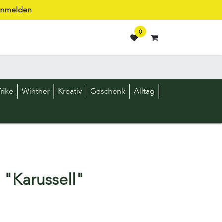
nmelden
0
rike
Winther
Kreativ
Geschenk
Alltag
n "Karussell"