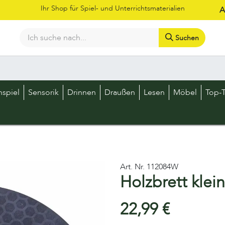
Ihr Shop für Spiel- und Unterrichtsmaterialien
A
Suchen
Bestellschein
Shop
Kataloge
Über uns
Kontakt
LOS
nspiel
Sensorik
Drinnen
Draußen
Lesen
Möbel
Top-T
Art. Nr.
112084W
Holzbrett klei
22,99
€