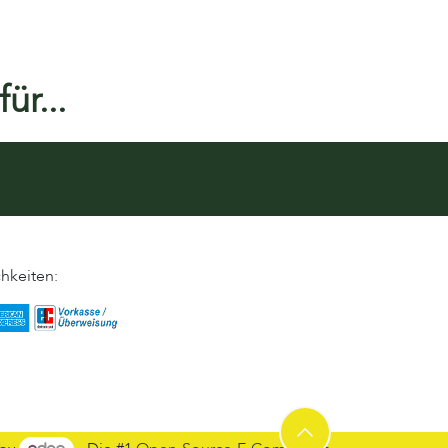
ür...
hkeiten: