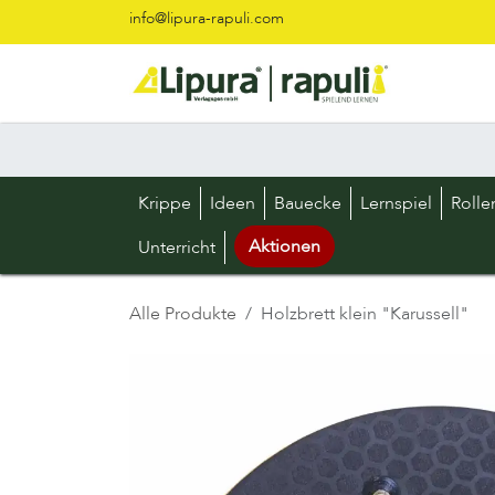
Zum Inhalt springen
info@lipura-rapuli.com
Krippe
Ideen
Bauecke
Lernspiel
Rolle
Aktionen
Unterricht
Alle Produkte
Holzbrett klein "Karussell"