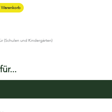
n Warenkorb
ür (Schulen und Kindergärten)
ür...