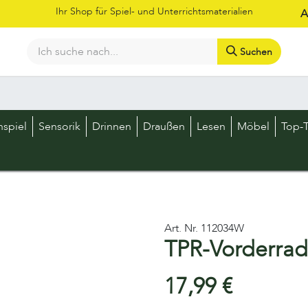
Ihr Shop für Spiel- und Unterrichtsmaterialien
A
Suchen
Bestellschein
Shop
Kataloge
Über uns
Kontakt
LOS
nspiel
Sensorik
Drinnen
Draußen
Lesen
Möbel
Top-T
Art. Nr.
112034W
TPR-Vorderra
17,99
€