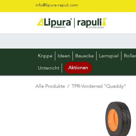
Zum Inhalt springen
info@lipura-rapuli.com
Krippe
Ideen
Bauecke
Lernspiel
Rolle
Aktionen
Unterricht
Alle Produkte
TPR-Vorderrad "Quaddy"