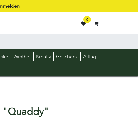
nmelden
0
rike
Winther
Kreativ
Geschenk
Alltag
d "Quaddy"