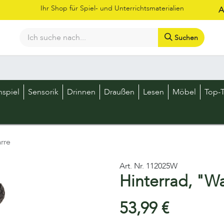
Ihr Shop für Spiel- und Unterrichtsmaterialien
A
Suchen
Bestellschein
Shop
Kataloge
Über uns
Kontakt
LOS
nspiel
Sensorik
Drinnen
Draußen
Lesen
Möbel
Top-T
rre
Art. Nr.
112025W
Hinterrad, "Wa
53,99
€