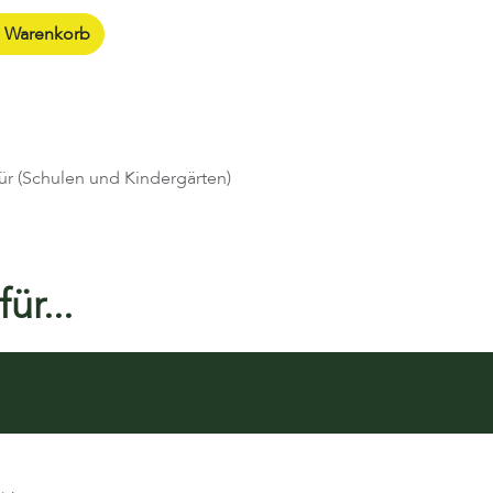
n Warenkorb
ür (Schulen und Kindergärten)
ür...