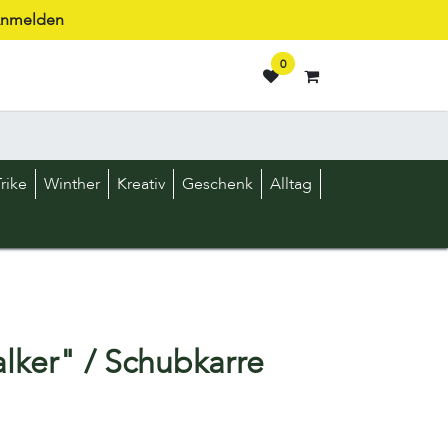
nmelden
0
rike
Winther
Kreativ
Geschenk
Alltag
lker" / Schubkarre