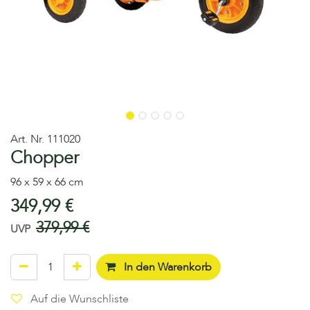
Art. Nr.
111020
Chopper
96 x 59 x 66 cm
349,99
€
379,99
€
UVP
In den Warenkorb
Auf die Wunschliste