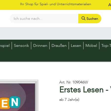
Ihr Shop für Spiel- und Unterrichtsmaterialien
A
Suchen
Bestellschein
Shop
Kataloge
Über uns
Kontakt
LOS
nspiel
Sensorik
Drinnen
Draußen
Lesen
Möbel
Top-T
Art. Nr.
109046W
Erstes Lesen -
ab 7 Jahr(e)