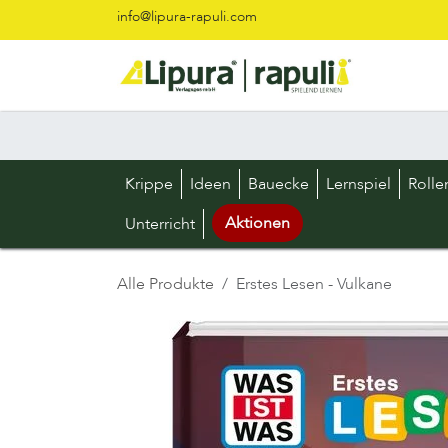
Zum Inhalt springen
info@lipura-rapuli.com
Krippe
Ideen
Bauecke
Lernspiel
Rolle
Aktionen
Unterricht
Alle Produkte
Erstes Lesen - Vulkane