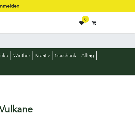
nmelden
0
rike
Winther
Kreativ
Geschenk
Alltag
 Vulkane