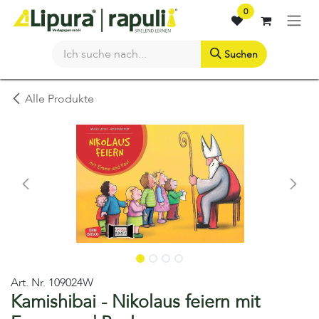
Zum Inhalt springen
0
Suchen
Alle Produkte
Art. Nr.
109024W
Kamishibai - Nikolaus feiern mit