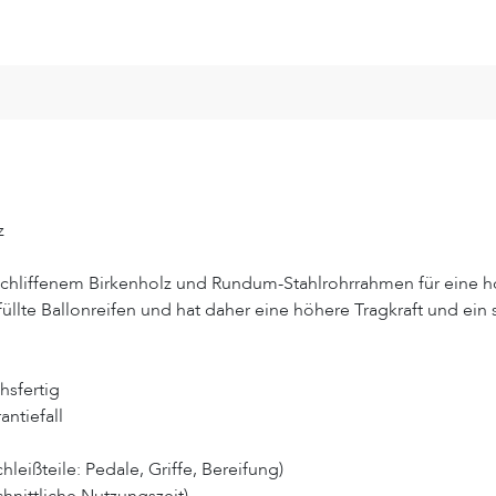
z
schliffenem Birkenholz und Rundum-Stahlrohrrahmen für eine hoh
efüllte Ballonreifen und hat daher eine höhere Tragkraft und ei
hsfertig
ntiefall
hleißteile: Pedale, Griffe, Bereifung)