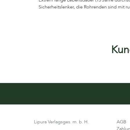
Extrem lange Lebensdauer (15 Jahre durchsc
Sicherheitslenker, die Rohrenden sind mit 
Kund
Lipura Verlagsges. m. b. H.
AGB
Zahlu