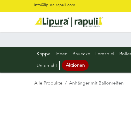
Zum Inhalt springen
info@lipura-rapuli.com
Krippe
Ideen
Bauecke
Lernspiel
Rolle
Aktionen
Unterricht
Alle Produkte
Anhänger mit Ballonreifen