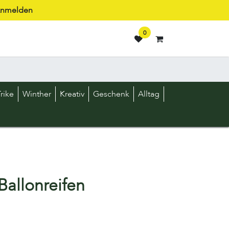
nmelden
0
rike
Winther
Kreativ
Geschenk
Alltag
Ballonreifen