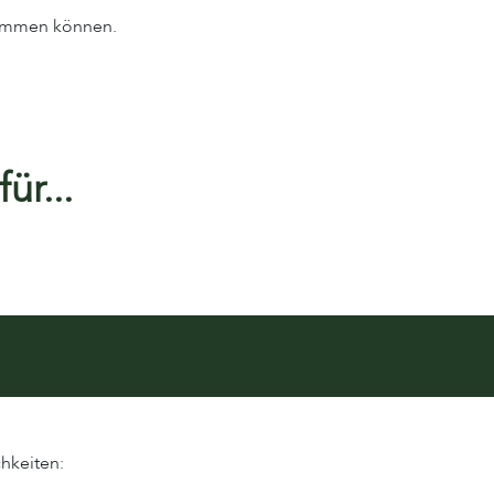
klemmen können.
ür...
hkeiten: