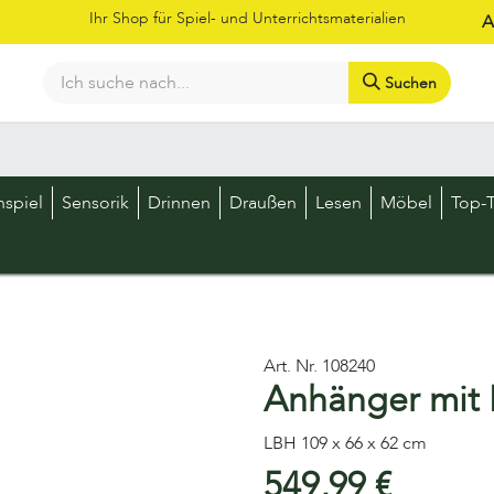
Ihr Shop für Spiel- und Unterrichtsmaterialien
A
Suchen
Bestellschein
Shop
Kataloge
Über uns
Kontakt
LOS
nspiel
Sensorik
Drinnen
Draußen
Lesen
Möbel
Top-T
Art. Nr.
108240
Anhänger mit 
LBH 109 x 66 x 62 cm
549,99
€