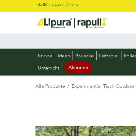
Zum Inhalt springen
info@lipura-rapuli.com
Krippe
Ideen
Bauecke
Lernspiel
Rolle
Aktionen
Unterricht
Alle Produkte
Experimentier Tisch Outdoor