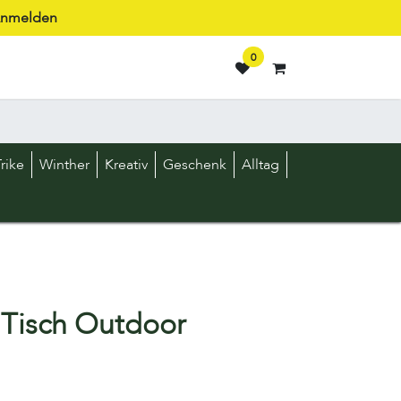
nmelden
0
rike
Winther
Kreativ
Geschenk
Alltag
 Tisch Outdoor