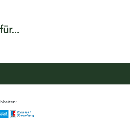
ür...
hkeiten: