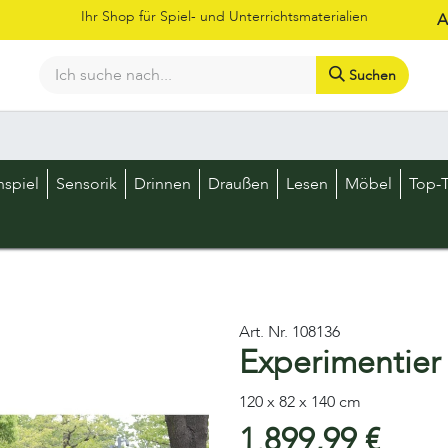
Ihr Shop für Spiel- und Unterrichtsmaterialien
A
Suchen
Bestellschein
Shop
Kataloge
Über uns
Kontakt
LOS
nspiel
Sensorik
Drinnen
Draußen
Lesen
Möbel
Top-T
Art. Nr.
108136
Experimentier
120 x 82 x 140 cm
1.899,99
€