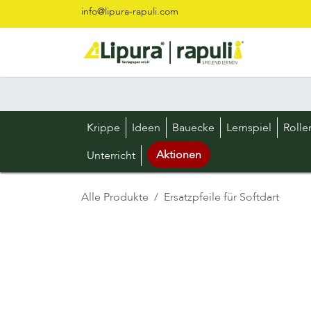
Zum Inhalt springen
info@lipura-rapuli.com
Krippe
Ideen
Bauecke
Lernspiel
Rolle
Aktionen
Unterricht
Alle Produkte
Ersatzpfeile für Softdart