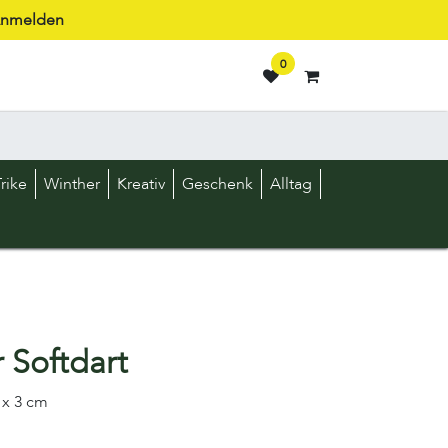
nmelden
0
rike
Winther
Kreativ
Geschenk
Alltag
r Softdart
3 x 3 cm