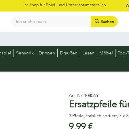
Ihr Shop für Spiel- und Unterrichtsmaterialien
A
Suchen
Bestellschein
Shop
Kataloge
Über uns
Kontakt
LOS
nspiel
Sensorik
Drinnen
Draußen
Lesen
Möbel
Top-T
Art. Nr.
108065
Ersatzpfeile fü
3 Pfeile, farblich sortiert, 7 x 
9,99
€