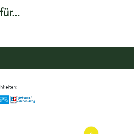
ür...
hkeiten: