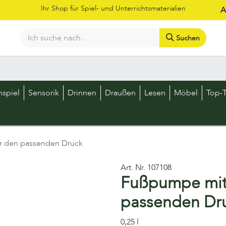
Ihr Shop für Spiel- und Unterrichtsmaterialien
A
Suchen
Bestellschein
Shop
Kataloge
Über uns
Kontakt
LOS
nspiel
Sensorik
Drinnen
Draußen
Lesen
Möbel
Top-T
r den passenden Druck
Art. Nr.
107108
Fußpumpe mit
passenden Dr
0,25 l