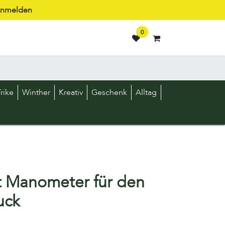
nmelden
0
rike
Winther
Kreativ
Geschenk
Alltag
 Manometer für den
uck