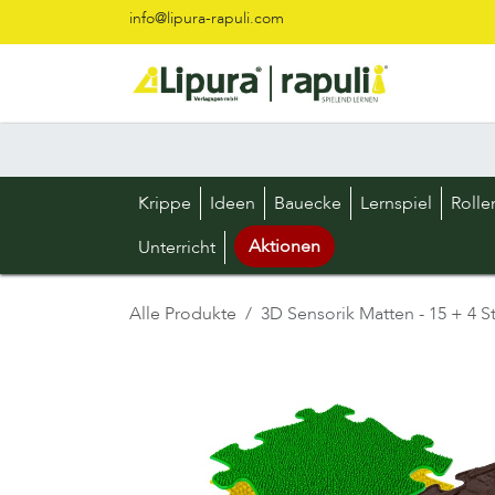
Zum Inhalt springen
info@lipura-rapuli.com
Krippe
Ideen
Bauecke
Lernspiel
Rolle
Aktionen
Unterricht
Alle Produkte
3D Sensorik Matten - 15 + 4 S