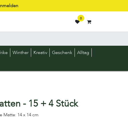
nmelden
0
rike
Winther
Kreativ
Geschenk
Alltag
tten - 15 + 4 Stück
e Matte: 14 x 14 cm