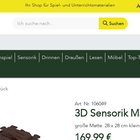
Ihr Shop für Spiel- und Unterrichtsmaterialien
A
Suchen
Bestellschein
Shop
Kataloge
Über uns
Kontakt
LOS
nspiel
Sensorik
Drinnen
Draußen
Lesen
Möbel
Top-T
tück
Art. Nr.
106049
3D Sensorik Ma
große Matte: 28 x 28 cm klein
169,99
€