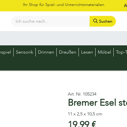
Ihr Shop für Spiel- und Unterrichtsmaterialien
A
Suchen
Bestellschein
Shop
Kataloge
Über uns
Kontakt
LOS
nspiel
Sensorik
Drinnen
Draußen
Lesen
Möbel
Top-T
Art. Nr.
105234
Bremer Esel s
11 x 2,5 x 10,5 cm
19,99
€