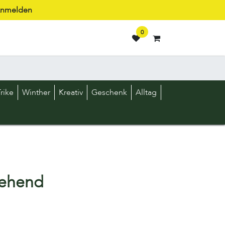
nmelden
0
rike
Winther
Kreativ
Geschenk
Alltag
tehend