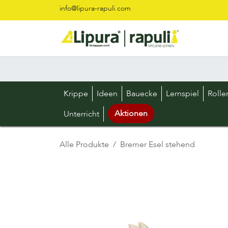
Zum Inhalt springen
info@lipura-rapuli.com
Krippe
Ideen
Bauecke
Lernspiel
Rolle
Aktionen
Unterricht
Alle Produkte
Bremer Esel stehend