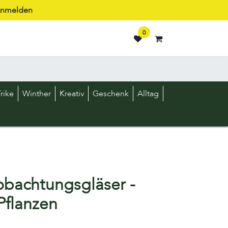
nmelden
0
rike
Winther
Kreativ
Geschenk
Alltag
obachtungsgläser -
Pflanzen