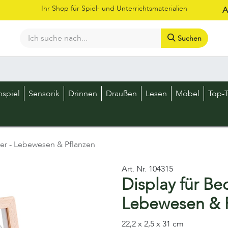
Ihr Shop für Spiel- und Unterrichtsmaterialien
A
Suchen
Bestellschein
Shop
Kataloge
Über uns
Kontakt
LOS
nspiel
Sensorik
Drinnen
Draußen
Lesen
Möbel
Top-T
er - Lebewesen & Pflanzen
Art. Nr.
104315
Display für Be
Lebewesen & 
22,2 x 2,5 x 31 cm