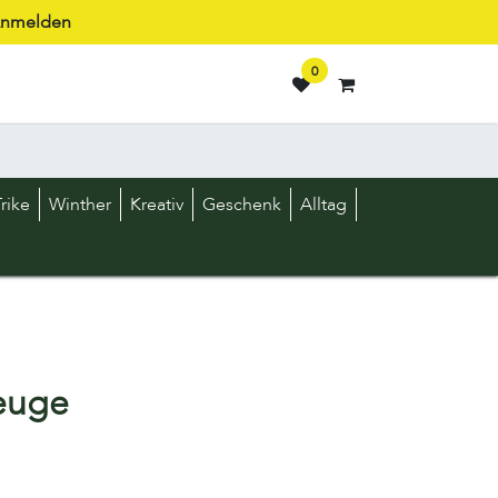
nmelden
0
rike
Winther
Kreativ
Geschenk
Alltag
euge