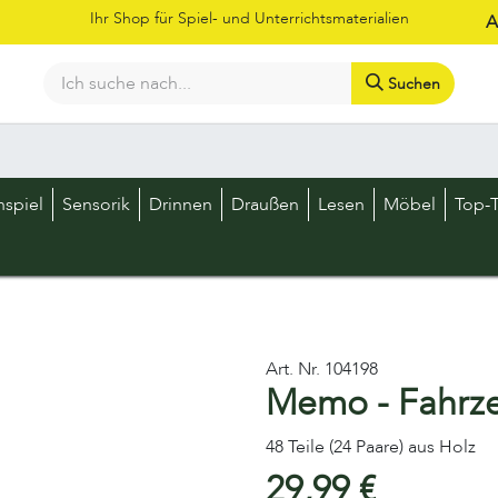
Ihr Shop für Spiel- und Unterrichtsmaterialien
A
Suchen
Bestellschein
Shop
Kataloge
Über uns
Kontakt
LOS
nspiel
Sensorik
Drinnen
Draußen
Lesen
Möbel
Top-T
Art. Nr.
104198
Memo - Fahrz
48 Teile (24 Paare) aus Holz
29,99
€