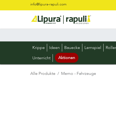
Zum Inhalt springen
info@lipura-rapuli.com
Krippe
Ideen
Bauecke
Lernspiel
Rolle
Aktionen
Unterricht
Alle Produkte
Memo - Fahrzeuge