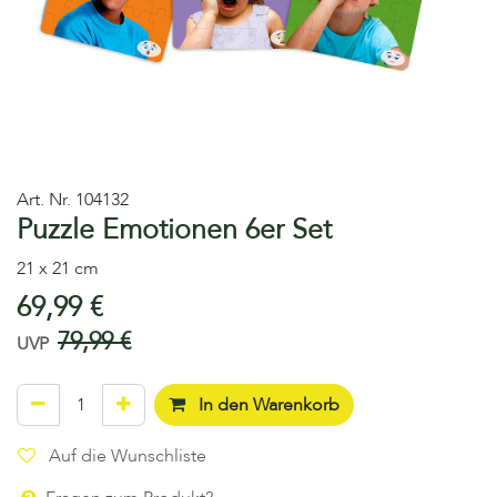
Art. Nr.
104132
Puzzle Emotionen 6er Set
21 x 21 cm
69,99
€
79,99
€
UVP
In den Warenkorb
Auf die Wunschliste