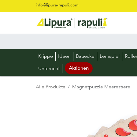
Zum Inhalt springen
info@lipura-rapuli.com
Krippe
Ideen
Bauecke
Lernspiel
Rolle
Aktionen
Unterricht
Alle Produkte
Magnetpuzzle Meerestiere