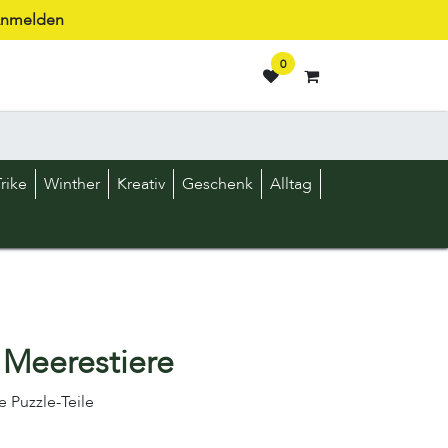
nmelden
0
rike
Winther
Kreativ
Geschenk
Alltag
Meerestiere
e Puzzle-Teile