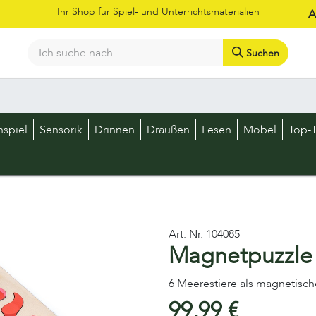
Ihr Shop für Spiel- und Unterrichtsmaterialien
A
Suchen
Bestellschein
Shop
Kataloge
Über uns
Kontakt
LOS
nspiel
Sensorik
Drinnen
Draußen
Lesen
Möbel
Top-T
Art. Nr.
104085
Magnetpuzzle 
6 Meerestiere als magnetisch
99,99
€