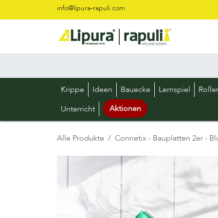
Zum Inhalt springen
info@lipura-rapuli.com
Krippe
Ideen
Bauecke
Lernspiel
Rolle
Aktionen
Unterricht
Alle Produkte
Connetix - Bauplatten 2er - B