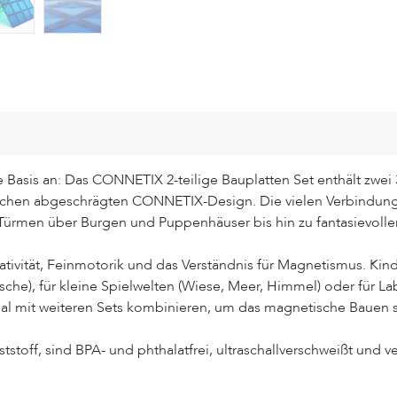
asis an: Das CONNETIX 2-teilige Bauplatten Set enthält zwei
chen abgeschrägten CONNETIX-Design. Die vielen Verbindung
ürmen über Burgen und Puppenhäuser bis hin zu fantasievolle
ativität, Feinmotorik und das Verständnis für Magnetismus. Kinder
ische), für kleine Spielwelten (Wiese, Meer, Himmel) oder für 
deal mit weiteren Sets kombinieren, um das magnetische Bauen st
stoff, sind BPA- und phthalatfrei, ultraschallverschweißt und ve