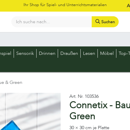
Ihr Shop für Spiel- und Unterrichtsmaterialien
A
Suchen
Bestellschein
Shop
Kataloge
Über uns
Kontakt
LOS
nspiel
Sensorik
Drinnen
Draußen
Lesen
Möbel
Top-T
lue & Green
Art. Nr.
103536
Connetix - Bau
Green
30 × 30 cm je Platte