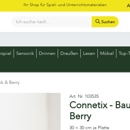
Ihr Shop für Spiel- und Unterrichtsmaterialien
A
Suchen
Bestellschein
Shop
Kataloge
Über uns
Kontakt
LOS
nspiel
Sensorik
Drinnen
Draußen
Lesen
Möbel
Top-T
nk & Berry
Art. Nr.
103535
Connetix - Bau
Berry
30 × 30 cm je Platte