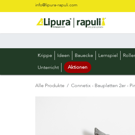
Zum Inhalt springen
info@lipura-rapuli.com
Krippe
Ideen
Bauecke
Lernspiel
Rolle
Aktionen
Unterricht
Alle Produkte
Connetix - Bauplatten 2er - Pi