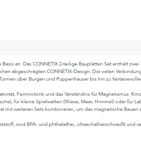
asis an: Das CONNETIX 2-teilige Bauplatten Set enthält zwei
chen abgeschrägten CONNETIX-Design. Die vielen Verbindung
ürmen über Burgen und Puppenhäuser bis hin zu fantasievolle
ativität, Feinmotorik und das Verständnis für Magnetismus. Kinder
ische), für kleine Spielwelten (Wiese, Meer, Himmel) oder für 
deal mit weiteren Sets kombinieren, um das magnetische Bauen st
stoff, sind BPA- und phthalatfrei, ultraschallverschweißt und ve