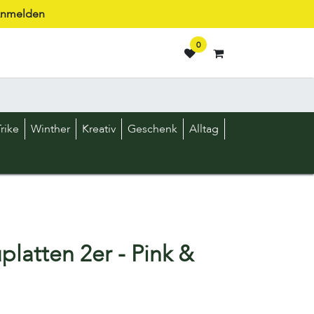
nmelden
0
rike
Winther
Kreativ
Geschenk
Alltag
platten 2er - Pink &