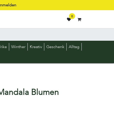
nmelden
0
rike
Winther
Kreativ
Geschenk
Alltag
 Mandala Blumen