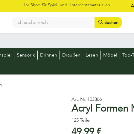
Ihr Shop für Spiel- und Unterrichtsmaterialien
A
Suchen
Bestellschein
Shop
Kataloge
Über uns
Kontakt
LOS
nspiel
Sensorik
Drinnen
Draußen
Lesen
Möbel
Top-T
n
Art. Nr.
103366
Acryl Formen
125 Teile
49,99
€