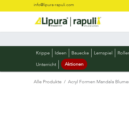
Zum Inhalt springen
info@lipura-rapuli.com
Krippe
Ideen
Bauecke
Lernspiel
Rolle
Aktionen
Unterricht
Alle Produkte
Acryl Formen Mandala Blume