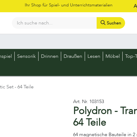
Ihr Shop für Spiel- und Unterrichtsmaterialien
A
Suchen
Bestellschein
Shop
Kataloge
Über uns
Kontakt
LOS
nspiel
Sensorik
Drinnen
Draußen
Lesen
Möbel
Top-T
c Set - 64 Teile
Art. Nr.
103153
Polydron - Tra
64 Teile
64 magnetische Bauteile in 