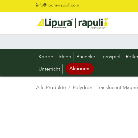
Zum Inhalt springen
info@lipura-rapuli.com
Krippe
Ideen
Bauecke
Lernspiel
Rolle
Aktionen
Unterricht
Alle Produkte
Polydron - Translucent Magneti