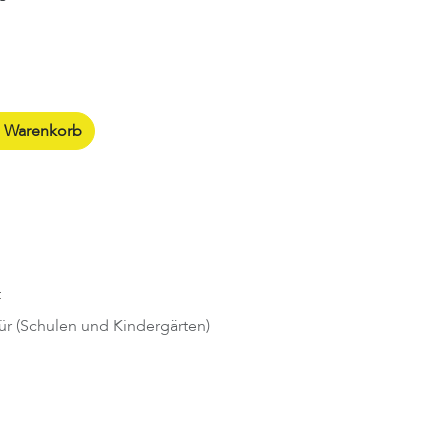
n Warenkorb
t
ür (Schulen und Kindergärten)