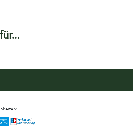
ür...
hkeiten: