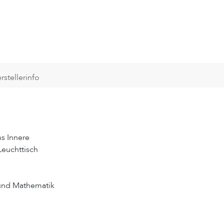
rstellerinfo
ns Innere
Leuchttisch
 und Mathematik