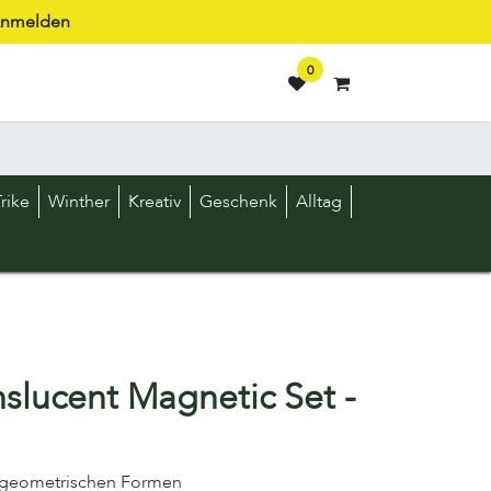
nmelden
0
rike
Winther
Kreativ
Geschenk
Alltag
nslucent Magnetic Set -
2 geometrischen Formen