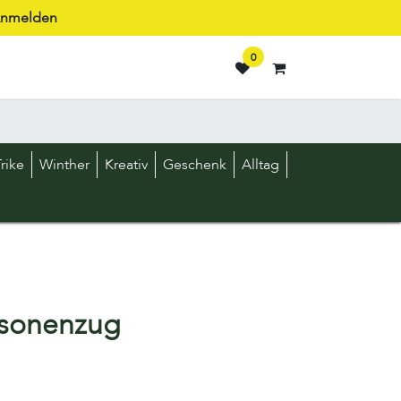
nmelden
0
rike
Winther
Kreativ
Geschenk
Alltag
rsonenzug