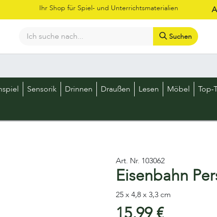
Ihr Shop für Spiel- und Unterrichtsmaterialien
A
Suchen
Bestellschein
Shop
Kataloge
Über uns
Kontakt
LOS
nspiel
Sensorik
Drinnen
Draußen
Lesen
Möbel
Top-T
Art. Nr.
103062
Eisenbahn Pe
25 x 4,8 x 3,3 cm
15,99
€