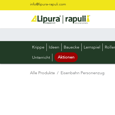
Zum Inhalt springen
info@lipura-rapuli.com
Krippe
Ideen
Bauecke
Lernspiel
Rolle
Aktionen
Unterricht
Alle Produkte
Eisenbahn Personenzug