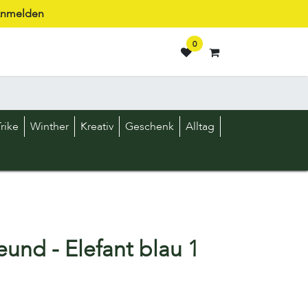
nmelden
0
rike
Winther
Kreativ
Geschenk
Alltag
und - Elefant blau 1