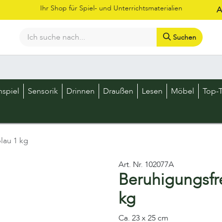
Ihr Shop für Spiel- und Unterrichtsmaterialien
A
Suchen
Bestellschein
Shop
Kataloge
Über uns
Kontakt
LOS
nspiel
Sensorik
Drinnen
Draußen
Lesen
Möbel
Top-T
lau 1 kg
Art. Nr.
102077A
Beruhigungsfre
kg
Ca. 23 x 25 cm