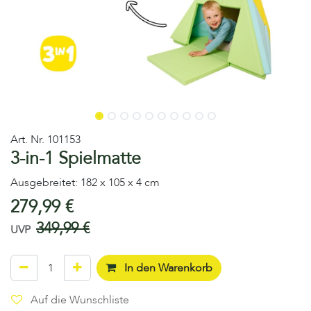
Art. Nr.
101153
3-in-1 Spielmatte
Ausgebreitet: 182 x 105 x 4 cm
279,99
€
349,99
€
UVP
In den Warenkorb
Auf die Wunschliste